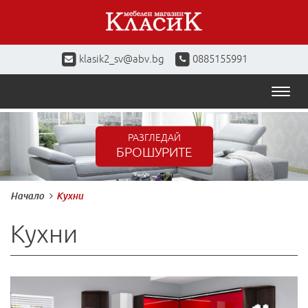
klasik2_sv@abv.bg
0885155991
Toggl
naviga
РАЗГЛЕДАЙ
БРОШУРИТЕ
Начало
Кухни
Кухни