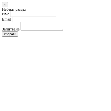
×
Избери раздел
Име
Email
Запитване
Изпрати