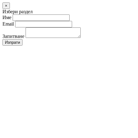
×
Избери раздел
Име
Email
Запитване
Изпрати