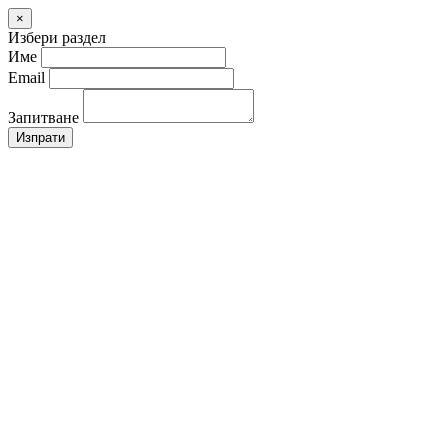
×
Избери раздел
Име
Email
Запитване
Изпрати