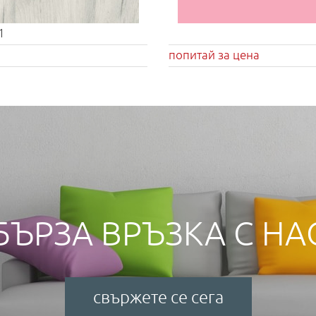
1
попитай за цена
БЪРЗА ВРЪЗКА С НА
свържете се сега