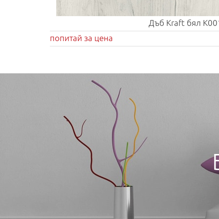
Дъб Kraft бял K00
попитай за цена