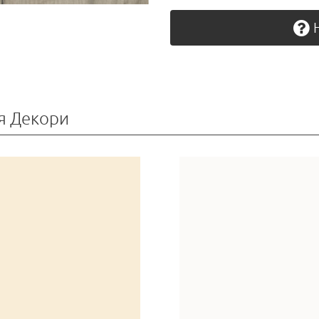
Н
я Декори