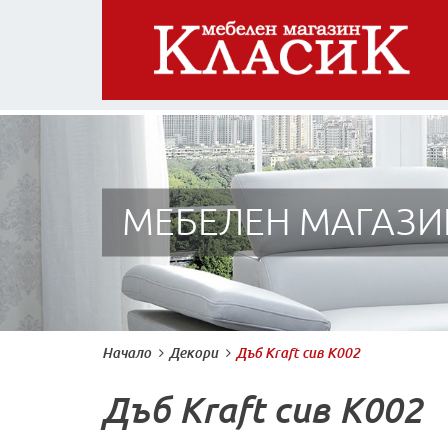
МЕБЕЛЕН МАГАЗИ
Начало
Декори
Дъб Kraft сив K002
Дъб Kraft сив K002