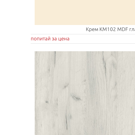
Крем KM102 MDF гл
попитай за цена