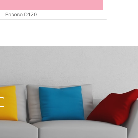
Розово D120
С