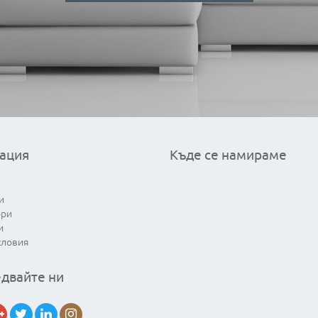
ация
Къде се намираме
и
ори
и
словия
двайте ни