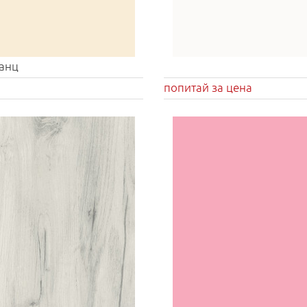
анц
попитай за цена