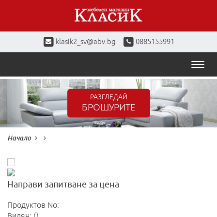
klasik2_sv@abv.bg
0885155991
Toggl
naviga
РАЗГЛЕДАЙ
БРОШУРИТЕ
Начало
Направи запитване за цена
Продуктов No:
Видян: ()