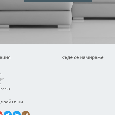
ация
Къде се намираме
и
ори
и
словия
двайте ни