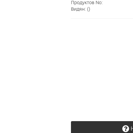
Продуктов No:
Видян: ()
Н