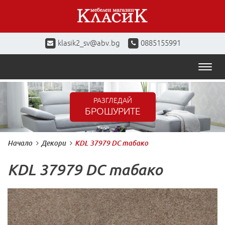
klasik2_sv@abv.bg
0885155991
Toggl
naviga
РАЗГЛЕДАЙ
БРОШУРИТЕ
Начало
Декори
KDL 37979 DC табако
KDL 37979 DC табако