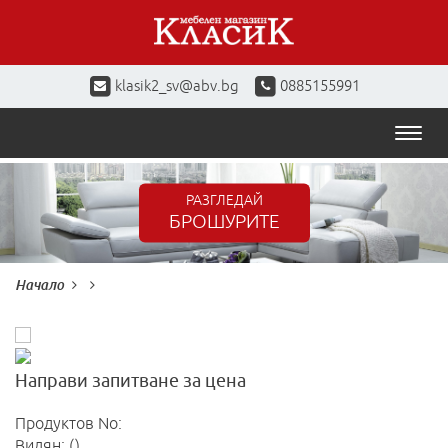
klasik2_sv@abv.bg
0885155991
Toggl
naviga
РАЗГЛЕДАЙ
БРОШУРИТЕ
Начало
Направи запитване за цена
Продуктов No:
Видян: ()