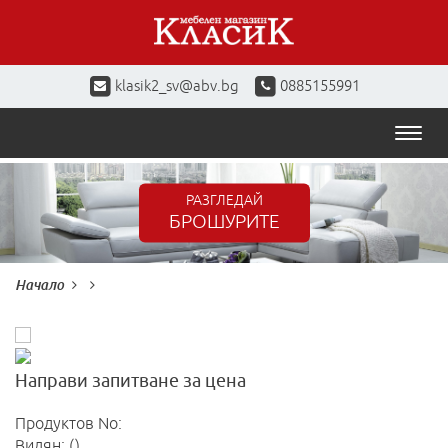
klasik2_sv@abv.bg
0885155991
Toggl
naviga
РАЗГЛЕДАЙ
БРОШУРИТЕ
Начало
Направи запитване за цена
Продуктов No:
Видян: ()