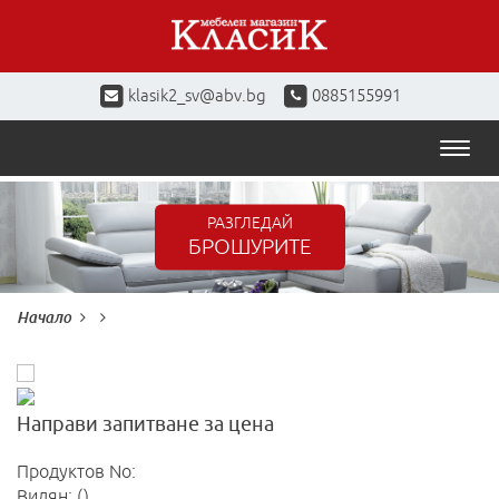
klasik2_sv@abv.bg
0885155991
Toggl
naviga
РАЗГЛЕДАЙ
БРОШУРИТЕ
Начало
Направи запитване за цена
Продуктов No:
Видян: ()