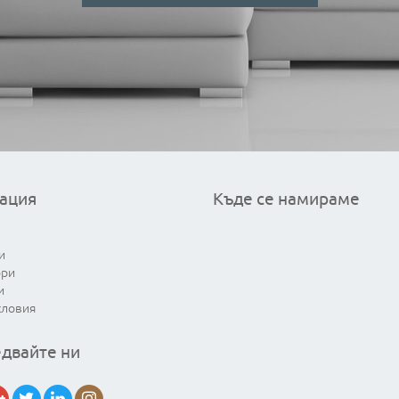
ация
Къде се намираме
и
ори
и
словия
двайте ни