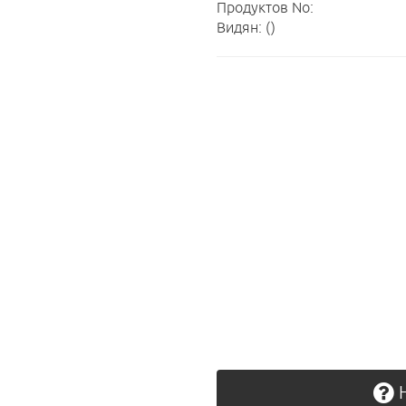
Продуктов No:
Видян: ()
Н