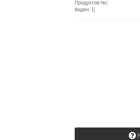
Продуктов No:
Видян: ()
Н