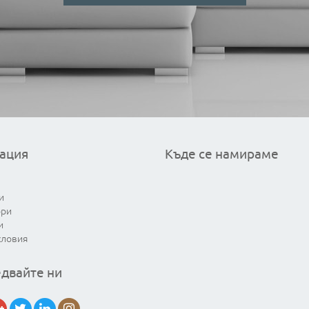
ация
Къде се намираме
и
ори
и
словия
двайте ни