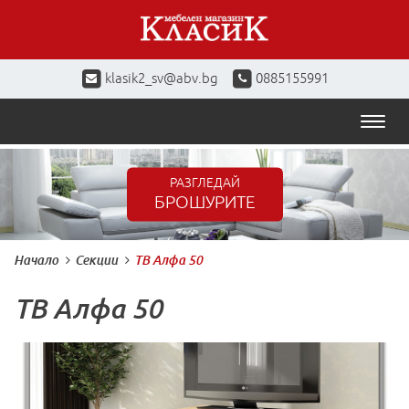
klasik2_sv@abv.bg
0885155991
Toggl
naviga
РАЗГЛЕДАЙ
БРОШУРИТЕ
Начало
Секции
ТВ Алфа 50
ТВ Алфа 50