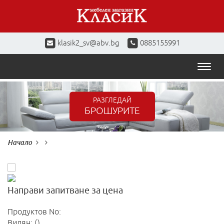
klasik2_sv@abv.bg
0885155991
Toggl
naviga
РАЗГЛЕДАЙ
БРОШУРИТЕ
Начало
Направи запитване за цена
Продуктов No:
Видян: ()