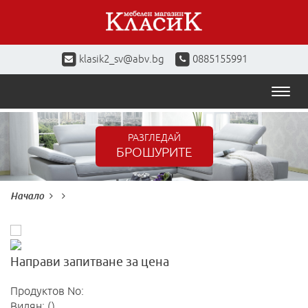
klasik2_sv@abv.bg
0885155991
Toggl
naviga
РАЗГЛЕДАЙ
БРОШУРИТЕ
Начало
Направи запитване за цена
Продуктов No:
Видян: ()