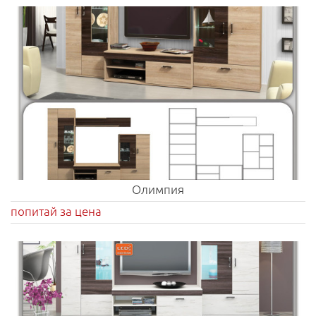
Олимпия
попитай за цена