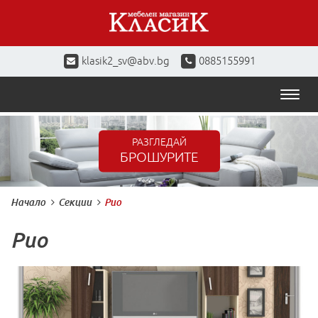
klasik2_sv@abv.bg
0885155991
Toggl
naviga
РАЗГЛЕДАЙ
БРОШУРИТЕ
Начало
Секции
Рио
Рио