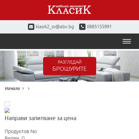
klasik2_sv@abv.bg
0885155991
Toggl
naviga
РАЗГЛЕДАЙ
БРОШУРИТЕ
Начало
Направи запитване за цена
Продуктов No:
Видян: ()