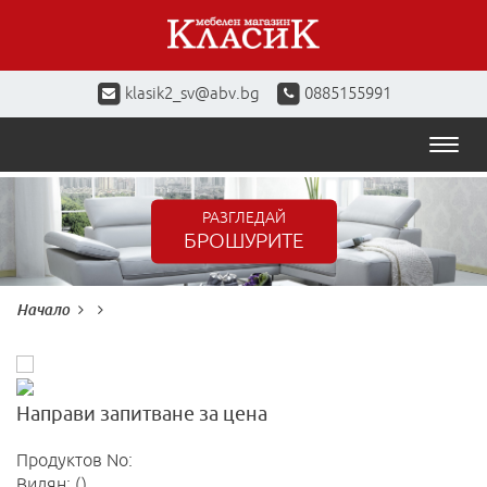
klasik2_sv@abv.bg
0885155991
Toggl
naviga
РАЗГЛЕДАЙ
БРОШУРИТЕ
Начало
Направи запитване за цена
Продуктов No:
Видян: ()