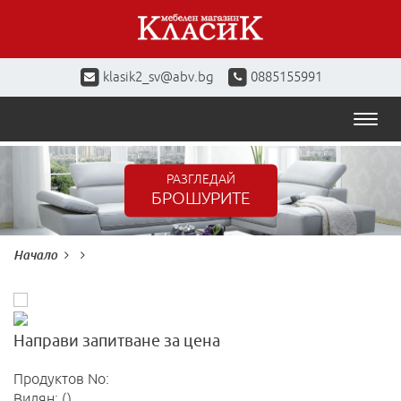
klasik2_sv@abv.bg
0885155991
Toggl
naviga
РАЗГЛЕДАЙ
БРОШУРИТЕ
Начало
Направи запитване за цена
Продуктов No:
Видян: ()