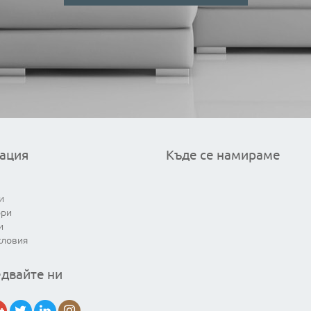
ация
Къде се намираме
и
ори
и
словия
двайте ни