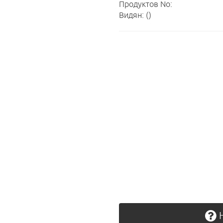
Продуктов No:
Видян: ()
Н