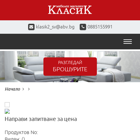
klasik2_sv@abv.bg
0885155991
Toggl
naviga
РАЗГЛЕДАЙ
БРОШУРИТЕ
Начало
Направи запитване за цена
Продуктов No:
Видян: ()