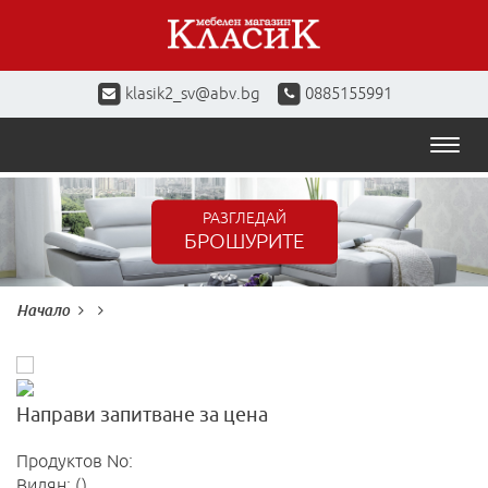
klasik2_sv@abv.bg
0885155991
Toggl
naviga
РАЗГЛЕДАЙ
БРОШУРИТЕ
Начало
Направи запитване за цена
Продуктов No:
Видян: ()