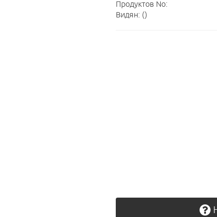
Продуктов No:
Видян: ()
Н