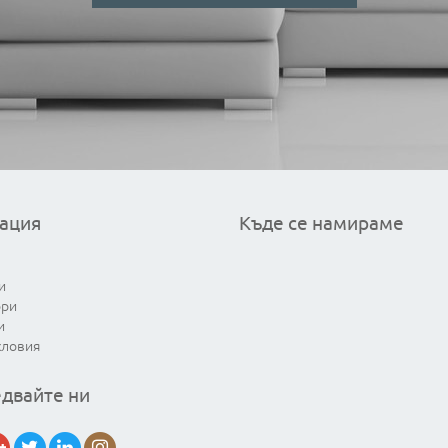
ация
Къде се намираме
и
ори
и
словия
двайте ни