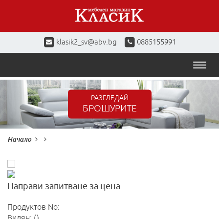
klasik2_sv@abv.bg
0885155991
Toggl
naviga
РАЗГЛЕДАЙ
БРОШУРИТЕ
Начало
Направи запитване за цена
Продуктов No:
Видян: ()