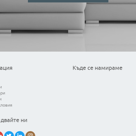
ация
Къде се намираме
и
ори
и
словия
двайте ни