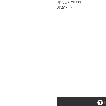
Продуктов No:
Видян: ()
Н