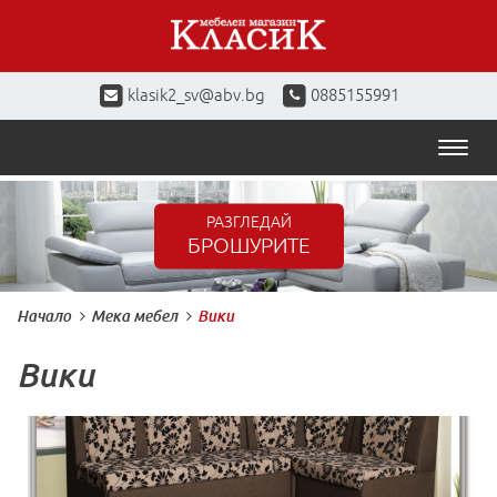
klasik2_sv@abv.bg
0885155991
Toggl
naviga
РАЗГЛЕДАЙ
БРОШУРИТЕ
Начало
Мека мебел
Вики
Вики