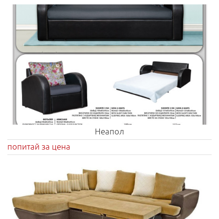
Неапол
попитай за цена