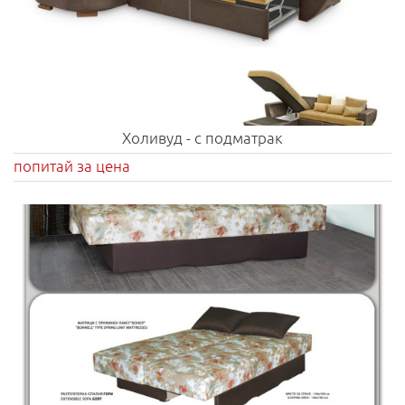
Холивуд - с подматрак
попитай за цена