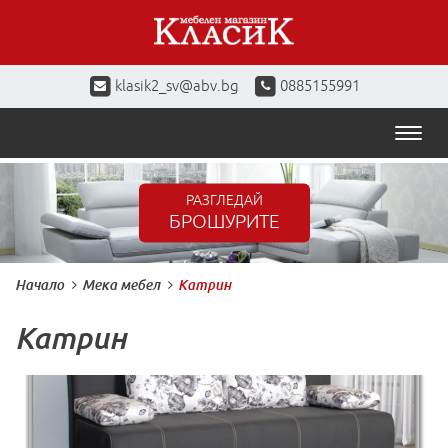
klasik2_sv@abv.bg
0885155991
Toggl
naviga
РАЗГЛЕДАЙ
БРОШУРИТЕ
Начало
Мека мебел
Катрин
Катрин