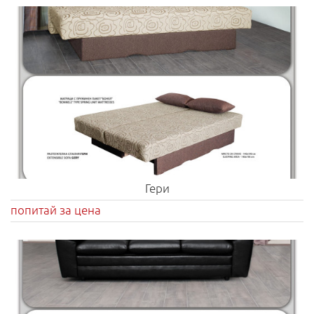
Гери
попитай за цена