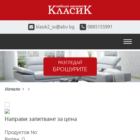
klasik2_sv@abv.bg
0885155991
Toggl
naviga
РАЗГЛЕДАЙ
БРОШУРИТЕ
Начало
Направи запитване за цена
Продуктов No:
Видян: ()