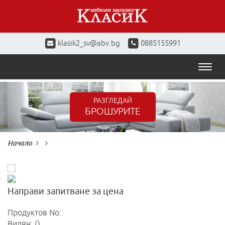
klasik2_sv@abv.bg
0885155991
Toggl
naviga
РАЗГЛЕДАЙ
БРОШУРИТЕ
Начало
Направи запитване за цена
Продуктов No:
Видян: ()