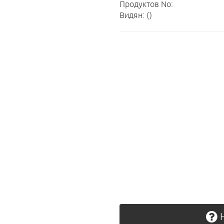
Продуктов No:
Видян: ()
Н