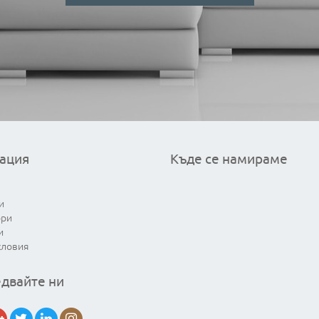
ация
Къде се намираме
и
ори
и
словия
двайте ни