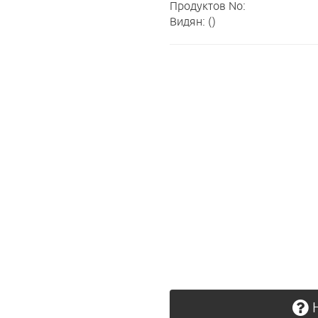
Продуктов No:
Видян: ()
Н