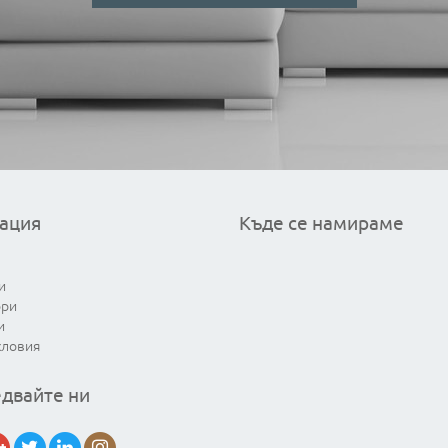
ация
Къде се намираме
и
ори
и
словия
двайте ни