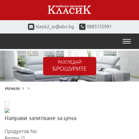
klasik2_sv@abv.bg
0885155991
Toggl
naviga
РАЗГЛЕДАЙ
БРОШУРИТЕ
Начало
Направи запитване за цена
Продуктов No:
Видян: ()