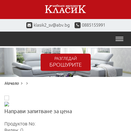
klasik2_sv@abv.bg
0885155991
Toggl
naviga
РАЗГЛЕДАЙ
БРОШУРИТЕ
Начало
Направи запитване за цена
Продуктов No:
Видян: ()