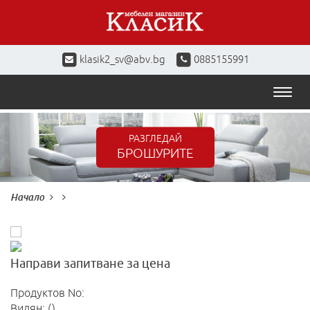
klasik2_sv@abv.bg
0885155991
Toggl
naviga
РАЗГЛЕДАЙ
БРОШУРИТЕ
Начало
Направи запитване за цена
Продуктов No:
Видян: ()