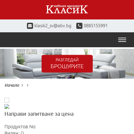
klasik2_sv@abv.bg
0885155991
Toggl
naviga
РАЗГЛЕДАЙ
БРОШУРИТЕ
Начало
Направи запитване за цена
Продуктов No:
Видян: ()