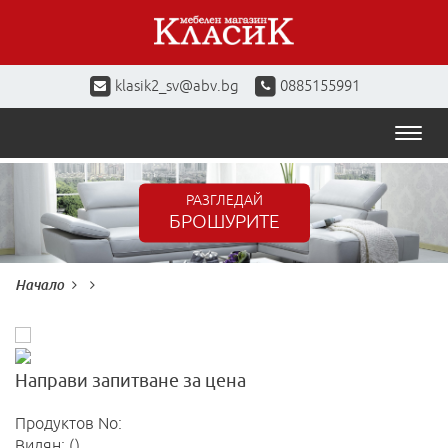
klasik2_sv@abv.bg
0885155991
Toggl
naviga
РАЗГЛЕДАЙ
БРОШУРИТЕ
Начало
Направи запитване за цена
Продуктов No:
Видян: ()