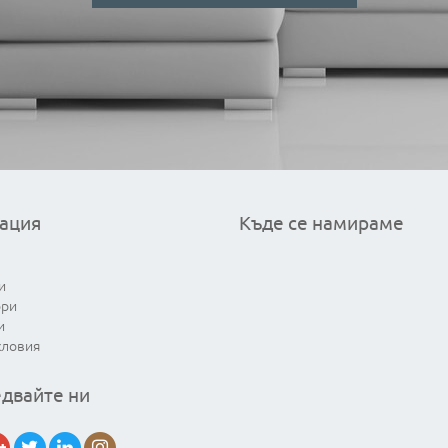
ация
Къде се намираме
и
ори
и
словия
двайте ни