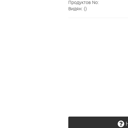
Продуктов No:
Видян: ()
Н