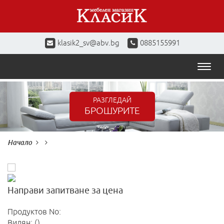
klasik2_sv@abv.bg
0885155991
Toggl
naviga
РАЗГЛЕДАЙ
БРОШУРИТЕ
Начало
Направи запитване за цена
Продуктов No:
Видян: ()