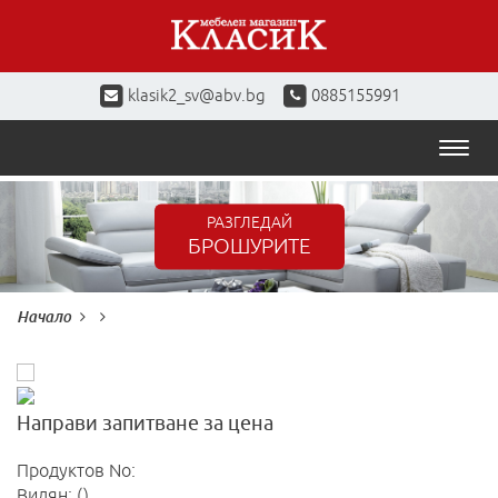
klasik2_sv@abv.bg
0885155991
Toggl
naviga
РАЗГЛЕДАЙ
БРОШУРИТЕ
Начало
Направи запитване за цена
Продуктов No:
Видян: ()