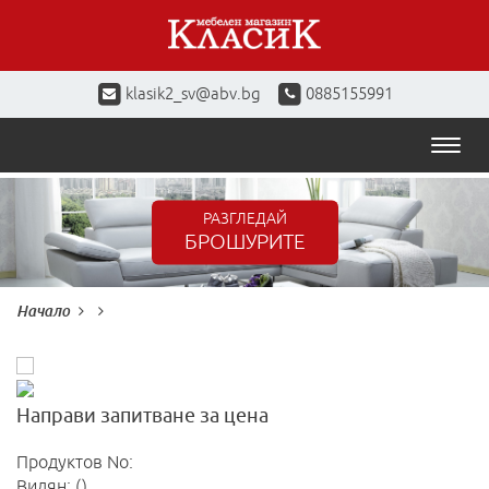
klasik2_sv@abv.bg
0885155991
Toggl
naviga
РАЗГЛЕДАЙ
БРОШУРИТЕ
Начало
Направи запитване за цена
Продуктов No:
Видян: ()