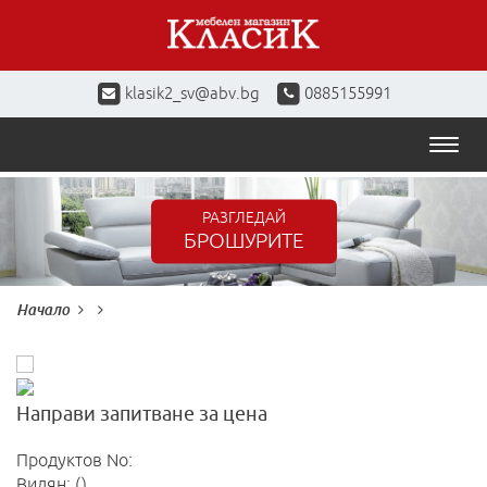
klasik2_sv@abv.bg
0885155991
Toggl
naviga
РАЗГЛЕДАЙ
БРОШУРИТЕ
Начало
Направи запитване за цена
Продуктов No:
Видян: ()