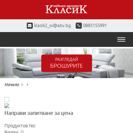
klasik2_sv@abv.bg
0885155991
Toggl
naviga
РАЗГЛЕДАЙ
БРОШУРИТЕ
Начало
Направи запитване за цена
Продуктов No:
Видян: ()