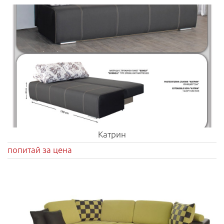
Катрин
попитай за цена