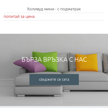
Холивуд мини - с подматрак
попитай за цена
БЪРЗА ВРЪЗКА С НАС
свържете се сега