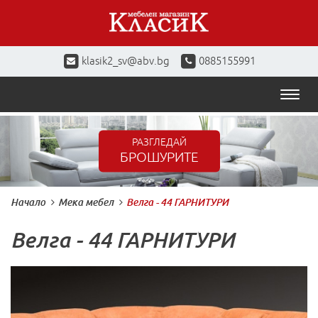
klasik2_sv@abv.bg
0885155991
Toggl
naviga
РАЗГЛЕДАЙ
БРОШУРИТЕ
Начало
Мека мебел
Велга - 44 ГАРНИТУРИ
Велга - 44 ГАРНИТУРИ