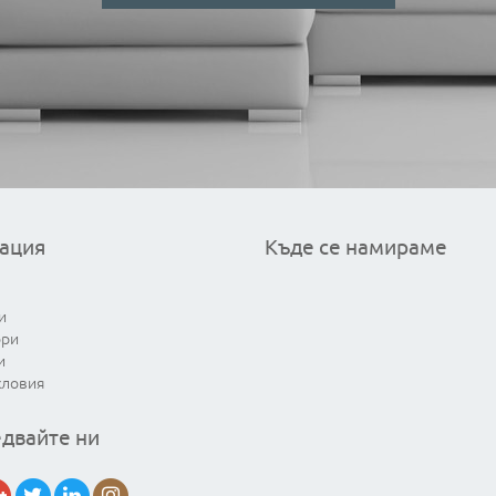
ация
Къде се намираме
и
ори
и
словия
двайте ни