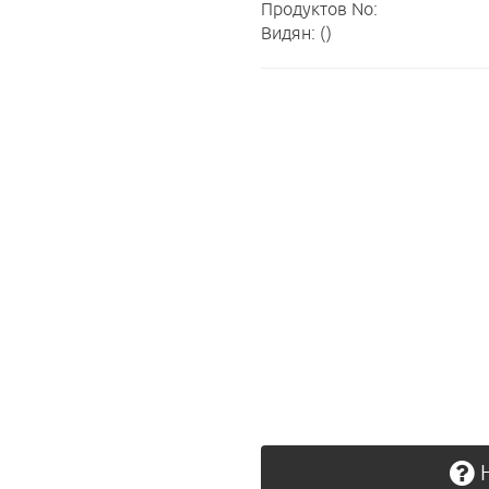
Продуктов No:
Видян: ()
Н