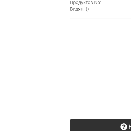
Продуктов No:
Видян: ()
Н