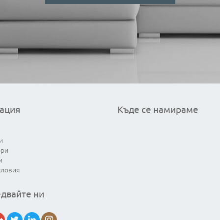
ация
Къде се намираме
и
ори
и
словия
двайте ни