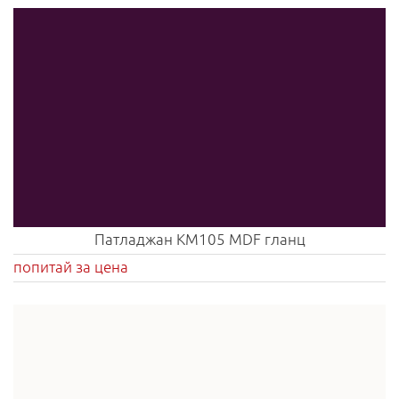
Патладжан KM105 MDF гланц
попитай за цена