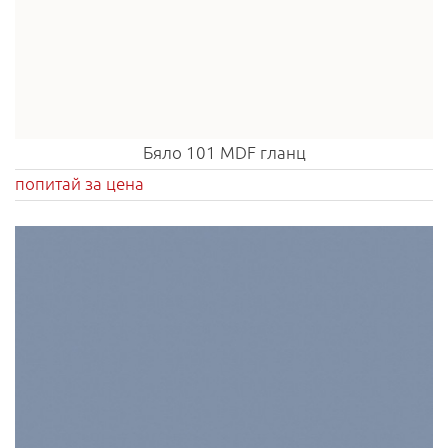
Бяло 101 MDF гланц
попитай за цена