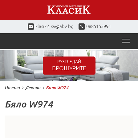
klasik2_sv@abv.bg
0885155991
Toggl
naviga
РАЗГЛЕДАЙ
БРОШУРИТЕ
Начало
Декори
Бяло W974
Бяло W974