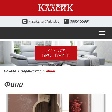
klasik2_sv@abv.bg
0885155991
Toggl
naviga
РАЗГЛЕДАЙ
БРОШУРИТЕ
Начало
Портманта
Фини
Фини