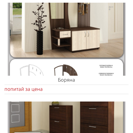
Боряна
попитай за цена