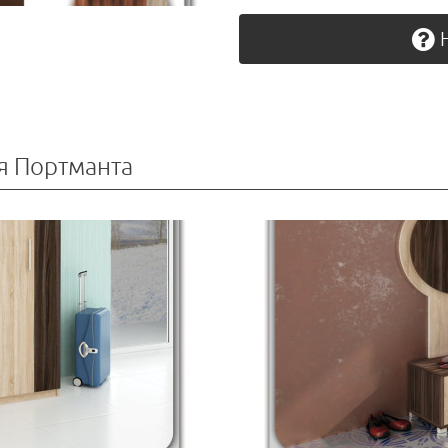
Н
я Портманта