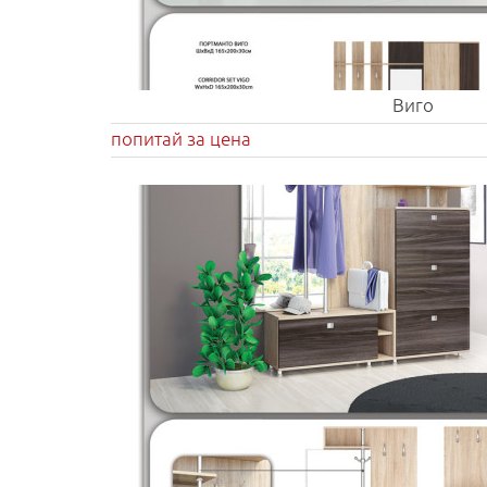
Виго
попитай за цена