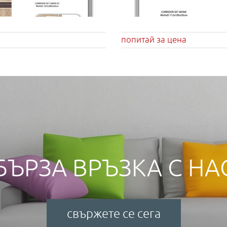
попитай за цена
БЪРЗА ВРЪЗКА С НА
свържете се сега