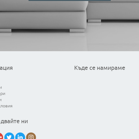
ация
Къде се намираме
и
ори
и
словия
двайте ни