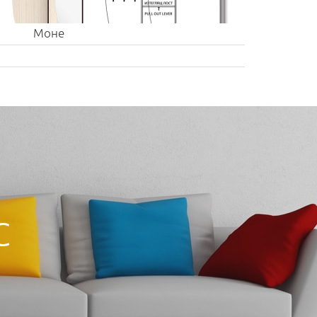
Моне
С