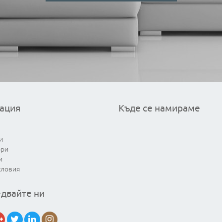
ация
Къде се намираме
и
ори
и
словия
двайте ни