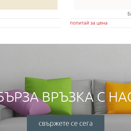
Б
попитай за цена
БЪРЗА ВРЪЗКА С НА
свържете се сега