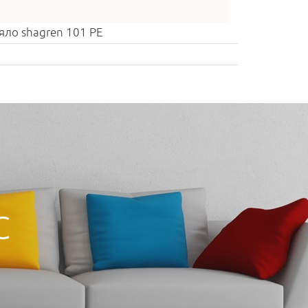
яло shagren 101 PE
С