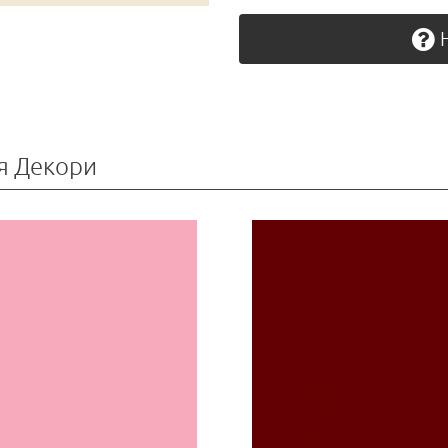
Н
я Декори